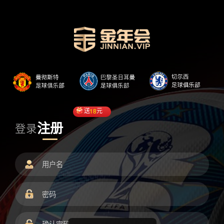
送
18
元
注册
登录