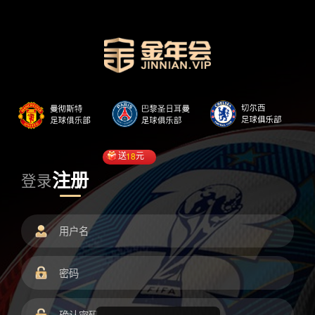
送
18
元
注册
登录