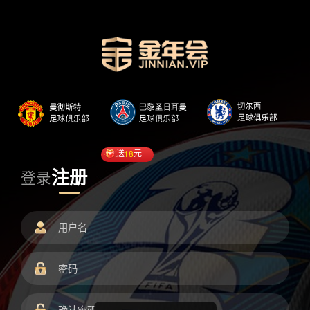
送
18
元
注册
登录